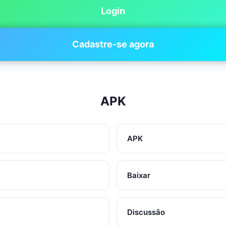
Login
Cadastre-se agora
APK
APK
Baixar
Discussão