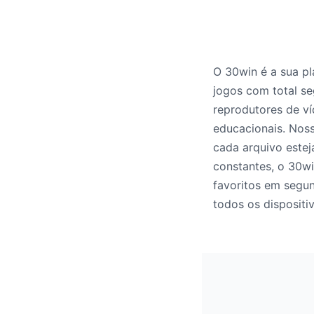
O 30win é a sua pl
jogos com total s
reprodutores de ví
educacionais. Nos
cada arquivo estej
constantes, o 30w
favoritos em segun
todos os disposit