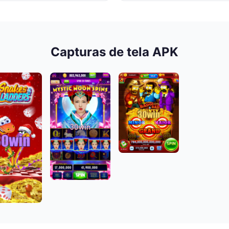
Capturas de tela APK