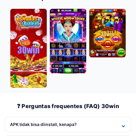
❓ Perguntas frequentes (FAQ) 30win
APK tidak bisa diinstall, kenapa?