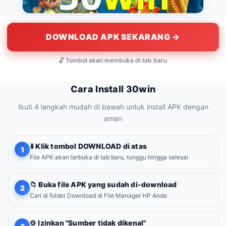
DOWNLOAD APK SEKARANG →
🔓 Tombol akan membuka di tab baru
Cara Install 30win
Ikuti 4 langkah mudah di bawah untuk install APK dengan
aman
⬇️ Klik tombol DOWNLOAD di atas
1
File APK akan terbuka di tab baru, tunggu hingga selesai
📁 Buka file APK yang sudah di-download
2
Cari di folder Download di File Manager HP Anda
⚙️ Izinkan "Sumber tidak dikenal"