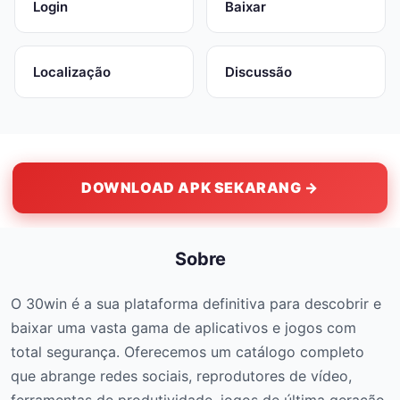
Login
Baixar
Localização
Discussão
DOWNLOAD APK SEKARANG →
Sobre
O 30win é a sua plataforma definitiva para descobrir e
baixar uma vasta gama de aplicativos e jogos com
total segurança. Oferecemos um catálogo completo
que abrange redes sociais, reprodutores de vídeo,
ferramentas de produtividade, jogos de última geração